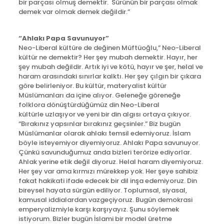
bir parçası olmuş demektir. Sürünün bir parçası olmak
demek var olmak demek değildir.”
“Ahlakı Papa Savunuyor”
Neo-Liberal kültüre de değinen Müftüoğlu,” Neo-Liberal
kültür ne demektir? Her şey mubah demektir. Hayır, her
şey mubah değildir. Artık iyi ve kötü, hayır ve şer, helal ve
haram arasındaki sınırlar kalktı. Her şey çılgın bir çıkara
göre belirleniyor. Bu kültür, materyalist kültür
Müslümanları da içine alıyor. Geleneğe göreneğe
folklora dönüştürdüğümüz din Neo-Liberal
kültürle uzlaşıyor ve yeni bir din algısı ortaya çıkıyor.
“Bırakınız yapsınlar bırakınız geçsinler.” Biz bugün
Müslümanlar olarak ahlakı temsil edemiyoruz. İslam
böyle isteyemiyor diyemiyoruz. Ahlakı Papa savunuyor.
Çünkü savunduğumuz anda bizleri terörize ediyorlar.
Ahlak yerine etik değil diyoruz. Helal haram diyemiyoruz.
Her şey var ama kırmızı mürekkep yok. Her şeye sahibiz
fakat hakikati ifade edecek bir dil inşa edemiyoruz. Din
bireysel hayata sürgün ediliyor. Toplumsal, siyasal,
kamusal iddialardan vazgeçiyoruz. Bugün demokrasi
emperyalizmiyle karşı karşıyayız. Şunu söylemek
istiyorum. Bizler bugün İslami bir model üretme