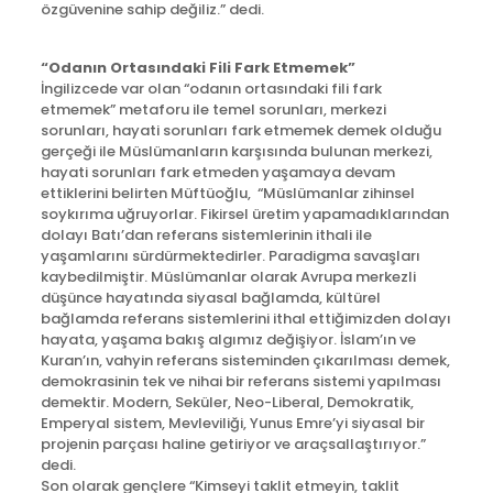
özgüvenine sahip değiliz.” dedi.
“Odanın Ortasındaki Fili Fark Etmemek”
İngilizcede var olan “odanın ortasındaki fili fark
etmemek” metaforu ile temel sorunları, merkezi
sorunları, hayati sorunları fark etmemek demek olduğu
gerçeği ile Müslümanların karşısında bulunan merkezi,
hayati sorunları fark etmeden yaşamaya devam
ettiklerini belirten Müftüoğlu, “Müslümanlar zihinsel
soykırıma uğruyorlar. Fikirsel üretim yapamadıklarından
dolayı Batı’dan referans sistemlerinin ithali ile
yaşamlarını sürdürmektedirler. Paradigma savaşları
kaybedilmiştir. Müslümanlar olarak Avrupa merkezli
düşünce hayatında siyasal bağlamda, kültürel
bağlamda referans sistemlerini ithal ettiğimizden dolayı
hayata, yaşama bakış algımız değişiyor. İslam’ın ve
Kuran’ın, vahyin referans sisteminden çıkarılması demek,
demokrasinin tek ve nihai bir referans sistemi yapılması
demektir. Modern, Seküler, Neo-Liberal, Demokratik,
Emperyal sistem, Mevleviliği, Yunus Emre’yi siyasal bir
projenin parçası haline getiriyor ve araçsallaştırıyor.”
dedi.
Son olarak gençlere “Kimseyi taklit etmeyin, taklit