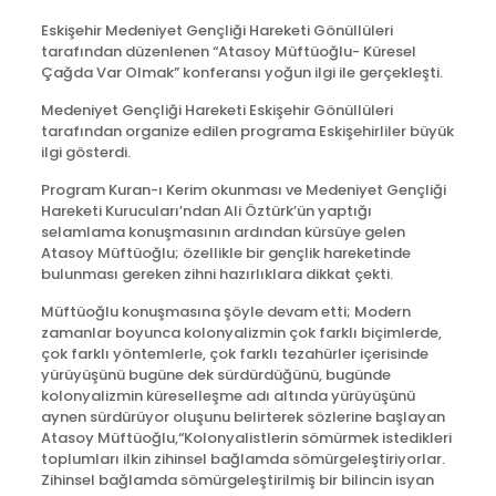
Eskişehir Medeniyet Gençliği Hareketi Gönüllüleri
tarafından düzenlenen “Atasoy Müftüoğlu- Küresel
Çağda Var Olmak” konferansı yoğun ilgi ile gerçekleşti.
Medeniyet Gençliği Hareketi Eskişehir Gönüllüleri
tarafından organize edilen programa Eskişehirliler büyük
ilgi gösterdi.
Program Kuran-ı Kerim okunması ve Medeniyet Gençliği
Hareketi Kurucuları’ndan Ali Öztürk’ün yaptığı
selamlama konuşmasının ardından kürsüye gelen
Atasoy Müftüoğlu; özellikle bir gençlik hareketinde
bulunması gereken zihni hazırlıklara dikkat çekti.
Müftüoğlu konuşmasına şöyle devam etti; Modern
zamanlar boyunca kolonyalizmin çok farklı biçimlerde,
çok farklı yöntemlerle, çok farklı tezahürler içerisinde
yürüyüşünü bugüne dek sürdürdüğünü, bugünde
kolonyalizmin küreselleşme adı altında yürüyüşünü
aynen sürdürüyor oluşunu belirterek sözlerine başlayan
Atasoy Müftüoğlu,“Kolonyalistlerin sömürmek istedikleri
toplumları ilkin zihinsel bağlamda sömürgeleştiriyorlar.
Zihinsel bağlamda sömürgeleştirilmiş bir bilincin isyan