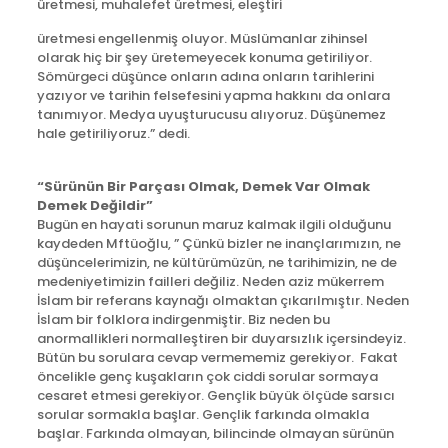
üretmesi, muhalefet üretmesi, eleştiri
üretmesi engellenmiş oluyor. Müslümanlar zihinsel
olarak hiç bir şey üretemeyecek konuma getiriliyor.
Sömürgeci düşünce onların adına onların tarihlerini
yazıyor ve tarihin felsefesini yapma hakkını da onlara
tanımıyor. Medya uyuşturucusu alıyoruz. Düşünemez
hale getiriliyoruz.” dedi.
“Sürünün Bir Parçası Olmak, Demek Var Olmak
Demek Değildir”
Bugün en hayati sorunun maruz kalmak ilgili olduğunu
kaydeden Mftüoğlu, ” Çünkü bizler ne inançlarımızın, ne
düşüncelerimizin, ne kültürümüzün, ne tarihimizin, ne de
medeniyetimizin failleri değiliz. Neden aziz mükerrem
İslam bir referans kaynağı olmaktan çıkarılmıştır. Neden
İslam bir folklora indirgenmiştir. Biz neden bu
anormallikleri normalleştiren bir duyarsızlık içersindeyiz.
Bütün bu sorulara cevap vermememiz gerekiyor. Fakat
öncelikle genç kuşakların çok ciddi sorular sormaya
cesaret etmesi gerekiyor. Gençlik büyük ölçüde sarsıcı
sorular sormakla başlar. Gençlik farkında olmakla
başlar. Farkında olmayan, bilincinde olmayan sürünün