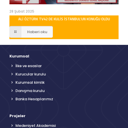
28 Şubat 2025
ALI ÖZTÜRK TV42 DE KULIS İSTANBUL’UN KONUĞU OLDU
Haberi oku
Kurumsal
İlke ve esaslar
Kurucular kurulu
Kurumsal kimlik
Danışma kurulu
Banka Hesaplarımız
Projeler
Medeniyet Akademisi