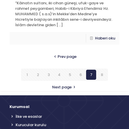
”Kâinatın sultanı, iki cihan güneşi, ufuk-gaye ve
rahmet peygamberi, Habib-i Kibriya Efendimiz Hz.
MUHAMMED ( s.a.s)’in Mekke’den Medine’ye
Hicretiyle başlayan inkilâbın sene-i devriyesindeyiz.
İslâm devletine giden
[…]
Haberi oku
Prev page
1
2
3
4
5
6
7
8
Next page
Kurumsal
İlke ve esaslar
Kurucular kurulu