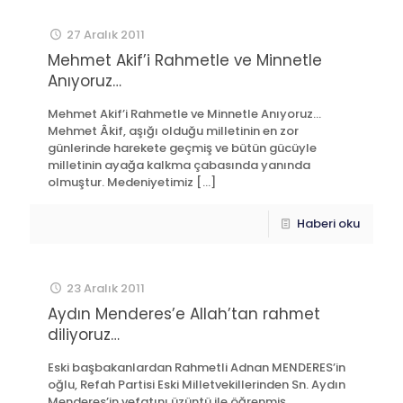
27 Aralık 2011
Mehmet Akif’i Rahmetle ve Minnetle
Anıyoruz…
Mehmet Akif’i Rahmetle ve Minnetle Anıyoruz…
Mehmet Âkif, aşığı olduğu milletinin en zor
günlerinde harekete geçmiş ve bütün gücüyle
milletinin ayağa kalkma çabasında yanında
olmuştur. Medeniyetimiz
[…]
Haberi oku
23 Aralık 2011
Aydın Menderes’e Allah’tan rahmet
diliyoruz…
Eski başbakanlardan Rahmetli Adnan MENDERES’in
oğlu, Refah Partisi Eski Milletvekillerinden Sn. Aydın
Menderes’in vefatını üzüntü ile öğrenmiş