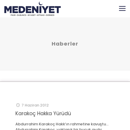
Haberler
7 Haziran 2012
Karakoç Hakka Yürüdü
Abdurrahim Karakoç Hakk’ın rahmetine kavuştu…
Abdurrahim Karakoç, yaklaşık bir buçuk aydır