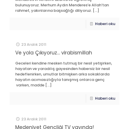
bulunuyoruz. Merhum Aydın Menderes’e Allah’tan
rahmet, yakınlarına başsağlığı diliyoruz.
[…]
Haberi oku
23 Aralık 2011
Ve yola Çıkıyoruz… virabismillah
Geceleri kendine mesken tutmuş bir nesil yetişirken,
hayatan ve yaradılış gayesinden habersiz bir nesil
hedeflenirken, umutlar bitmişken arka sokaklarda
hayatın acımasızlığıyla tanışmış onlarca genç
varken, madde
[…]
Haberi oku
23 Aralık 2011
Medeniyet Gençliği TV yayında!