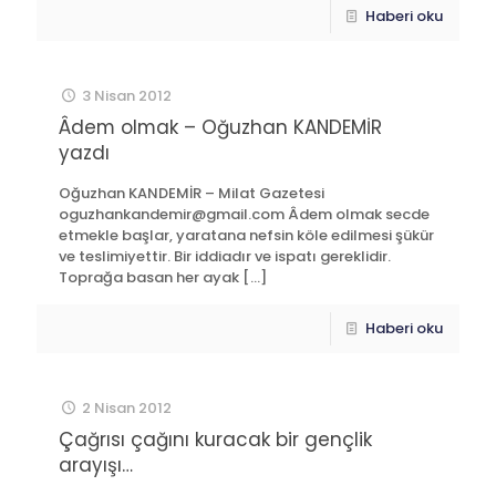
Haberi oku
3 Nisan 2012
Âdem olmak – Oğuzhan KANDEMİR
yazdı
Oğuzhan KANDEMİR – Milat Gazetesi
oguzhankandemir@gmail.com
Âdem olmak secde
etmekle başlar, yaratana nefsin köle edilmesi şükür
ve teslimiyettir. Bir iddiadır ve ispatı gereklidir.
Toprağa basan her ayak
[…]
Haberi oku
2 Nisan 2012
Çağrısı çağını kuracak bir gençlik
arayışı…