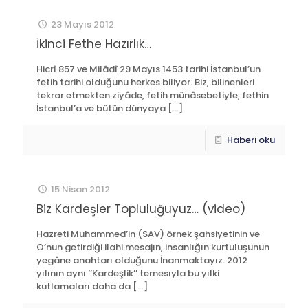
23 Mayıs 2012
İkinci Fethe Hazırlık…
Hicrî 857 ve Milâdî 29 Mayıs 1453 tarihi İstanbul’un
fetih tarihi olduğunu herkes biliyor. Biz, bilinenleri
tekrar etmekten ziyâde, fetih münâsebetiyle, fethin
İstanbul’a ve bütün dünyaya
[…]
Haberi oku
15 Nisan 2012
Biz Kardeşler Topluluğuyuz… (video)
Hazreti Muhammed’in (SAV) örnek şahsiyetinin ve
O’nun getirdiği ilahi mesajın, insanlığın kurtuluşunun
yegâne anahtarı olduğunu İnanmaktayız. 2012
yılının aynı ‘’Kardeşlik’’ temesıyla bu yılki
kutlamaları daha da
[…]